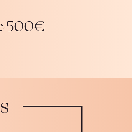
de 500€
ts