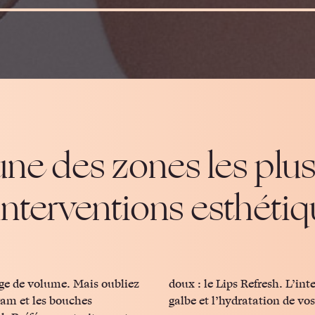
’une des zones les plu
 interventions esthétiq
age de volume. Mais oubliez
 est imperceptible, tant le
ram et les bouches
galbe et l’hydratation de vo