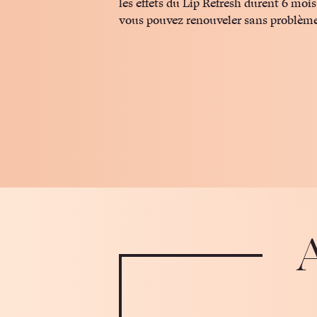
les effets du Lip Refresh durent 6 moi
vous pouvez renouveler sans problèm
A