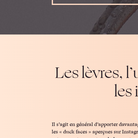
Les lèvres, l
les
Il s’agit en général d’apporter davant
doux : le Lips Refresh. L’intervention
les « duck faces » aperçues sur Instag