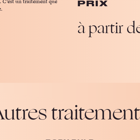
s. C’est un traitement que
PRIX
e.
à partir 
utres traitemen