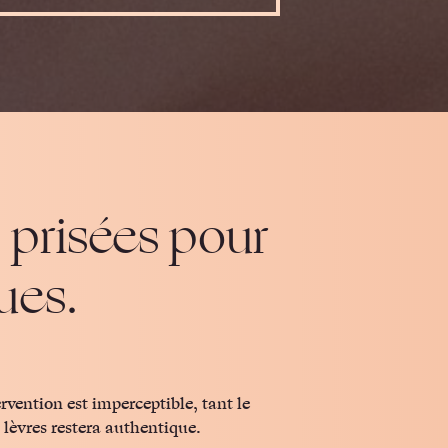
s prisées pour
ues.
s lèvres restera authentique.