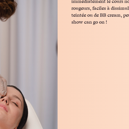
immédiatement le cours no
rougeurs, faciles à dissimu
teintée ou de BB cream, pe
show can go on !