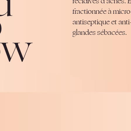
récidives d’acnés. E
fractionnée à micro-
antiseptique et anti
glandes sébacées.