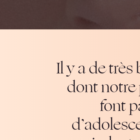
Il y a de trè
dont notre 
font 
d’adolesce