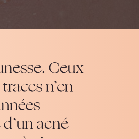
jeunesse. Ceux
 traces n’en
années
e d’un acné